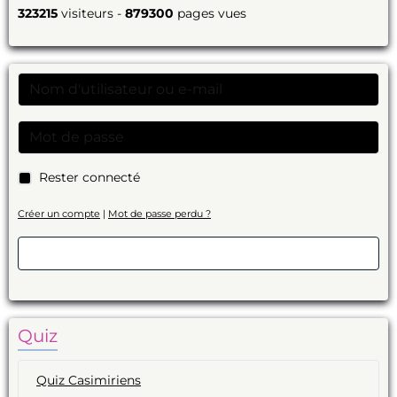
323215
visiteurs -
879300
pages vues
Rester connecté
Créer un compte
|
Mot de passe perdu ?
Valider
Quiz
Quiz Casimiriens