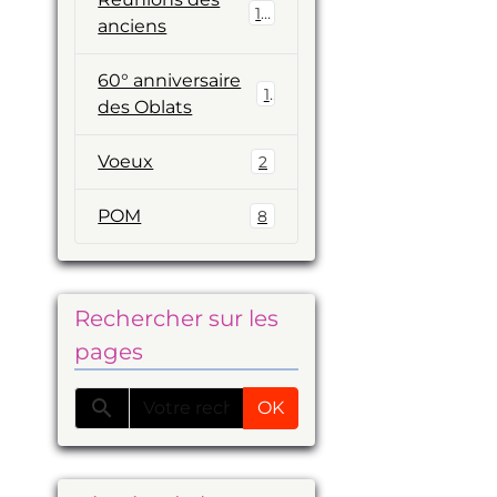
19
anciens
60° anniversaire
1
des Oblats
Voeux
2
POM
8
Rechercher sur les
pages
OK