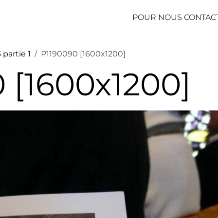
POUR NOUS CONTAC
 partie 1
P1190090 [1600x1200]
 [1600x1200]