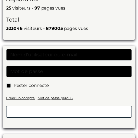
25
visiteurs -
97
pages vues
Total
323046
visiteurs -
879005
pages vues
Rester connecté
Créer un compte
|
Mot de passe perdu ?
Valider