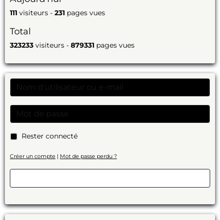
111
visiteurs -
231
pages vues
Total
323233
visiteurs -
879331
pages vues
Rester connecté
Créer un compte
|
Mot de passe perdu ?
Valider