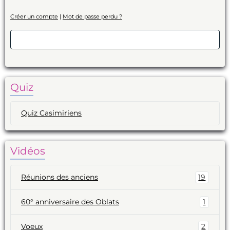
Créer un compte
|
Mot de passe perdu ?
Valider
Quiz
Quiz Casimiriens
Vidéos
Réunions des anciens
19
60° anniversaire des Oblats
1
Voeux
2