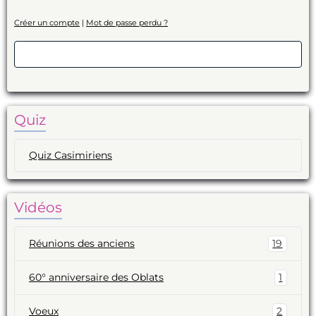
Créer un compte
|
Mot de passe perdu ?
Valider
Quiz
Quiz Casimiriens
Vidéos
Réunions des anciens
19
60° anniversaire des Oblats
1
Voeux
2