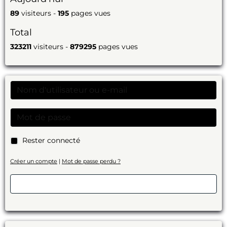
89
visiteurs -
195
pages vues
Total
323211
visiteurs -
879295
pages vues
Rester connecté
Créer un compte
|
Mot de passe perdu ?
Valider