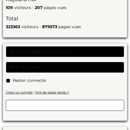
109
visiteurs -
207
pages vues
Total
323363
visiteurs -
879573
pages vues
Rester connecté
Créer un compte
|
Mot de passe perdu ?
Valider