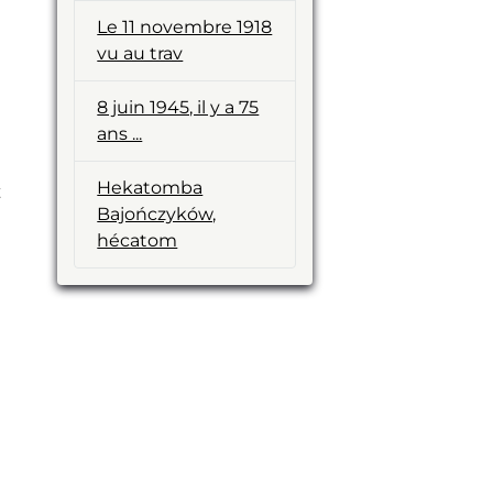
Le 11 novembre 1918
vu au trav
n
8 juin 1945, il y a 75
ans ...
Hekatomba
t
Bajończyków,
hécatom