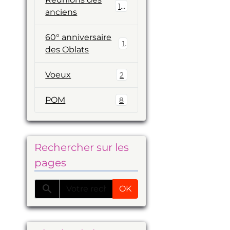
19
anciens
60° anniversaire
1
des Oblats
Voeux
2
POM
8
Rechercher sur les
pages
OK