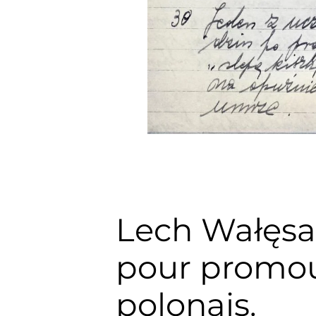
Lech Wałęsa e
pour promou
polonais.